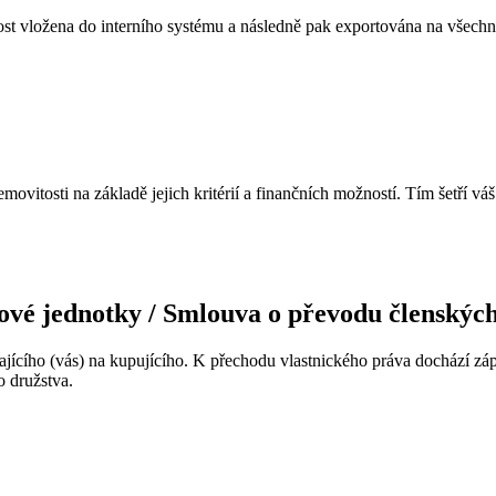
t vložena do interního systému a následně pak exportována na všechny
itosti na základě jejich kritérií a finančních možností. Tím šetří váš
vé jednotky / Smlouva o převodu členských
ajícího (vás) na kupujícího. K přechodu vlastnického práva dochází zá
 družstva.