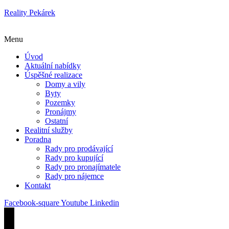
Reality Pekárek
Menu
Úvod
Aktuální nabídky
Úspěšné realizace
Domy a vily
Byty
Pozemky
Pronájmy
Ostatní
Realitní služby
Poradna
Rady pro prodávající
Rady pro kupující
Rady pro pronajímatele
Rady pro nájemce
Kontakt
Facebook-square
Youtube
Linkedin