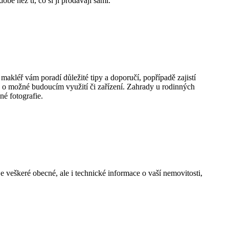
obě než ti, co si ji prodávají sami.
ní makléř vám poradí důležité tipy a doporučí, popřípadě zajistí
vy o možné budoucím využití či zařízení. Zahrady u rodinných
é fotografie.
e veškeré obecné, ale i technické informace o vaší nemovitosti,