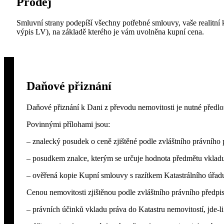
Prodej
Smluvní strany podepíší všechny potřebné smlouvy, vaše realitní k
výpis LV), na základě kterého je vám uvolněna kupní cena.
Daňové přiznání
Daňové přiznání k Dani z převodu nemovitosti je nutné předlo
Povinnými přílohami jsou:
– znalecký posudek o ceně zjištěné podle zvláštního právního 
– posudkem znalce, kterým se určuje hodnota předmětu vklad
– ověřená kopie Kupní smlouvy s razítkem Katastrálního úřad
Cenou nemovitosti zjištěnou podle zvláštního právního předpisu
– právních účinků vkladu práva do Katastru nemovitostí, jde-