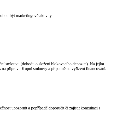
mohou být marketingové aktivity.
ační smlouvu (dohodu o složení blokovacího depozita). Na jejím
as na přípravu Kupní smlouvy a případně na vyřízení financování.
čnost upozornit a popřípadě doporučit či zajistit konzultaci s