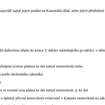
ancelář zajistí jejich podání na Katastrální úřad, nebo jejich předložen
žit daňovému úřadu do konce 3. měsíce následujícího po měsíci, v němž
předpisu (cenou platnou ke dni nabytí nemovitosti) nebo
u podle obchodního zákoníku
u
 se rozumí cena platná ke dni nabytí nemovitosti, tj. ke dni
li o úplatný převod nemovitosti evidované v Katastru nemovitostí na zá