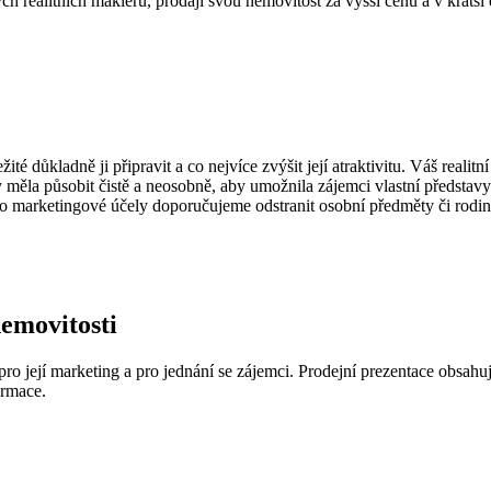
h realitních makléřů, prodají svou nemovitost za vyšší cenu a v kratší d
ité důkladně ji připravit a co nejvíce zvýšit její atraktivitu. Váš realit
 by měla působit čistě a neosobně, aby umožnila zájemci vlastní předsta
o marketingové účely doporučujeme odstranit osobní předměty či rodinn
nemovitosti
pro její marketing a pro jednání se zájemci. Prodejní prezentace obsahuj
ormace.