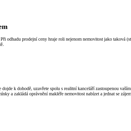
řem
 Při odhadu prodejní ceny hraje roli nejenom nemovitost jako taková (st
tě.
 dojde k dohodě, uzavřete spolu s realitní kanceláří zastoupenou vaší
nky a zakládá oprávnění makléře nemovitost nabízet a jednat se zájem