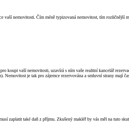
rce vaší nemovitosti. Čím méně typizovaná nemovitost, tím rozličnější 
o koupi vaší nemovitosti, uzavírá s ním vaše realitní kancelář rezerv
m). Nemovitost je tak pro zájemce rezervována a smluvní strany mají č
musí zaplatit také daň z příjmu. Zkušený makléř by vás měl na tuto skute