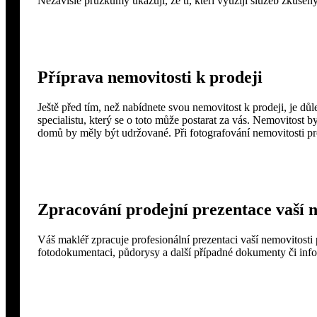
Nezávislé průzkumy ukazují, že ti, kteří využijí služeb zkušenýc
Příprava nemovitosti k prodeji
Ještě před tím, než nabídnete svou nemovitost k prodeji, je důlež
specialistu, který se o toto může postarat za vás. Nemovitost
domů by měly být udržované. Při fotografování nemovitosti pr
Zpracování prodejní prezentace vaší 
Váš makléř zpracuje profesionální prezentaci vaší nemovitosti 
fotodokumentaci, půdorysy a další případné dokumenty či inf