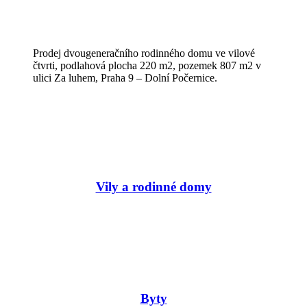
Prodej dvougeneračního rodinného domu ve vilové
čtvrti, podlahová plocha 220 m2, pozemek 807 m2 v
ulici Za luhem, Praha 9 – Dolní Počernice.
Vily a rodinné domy
Byty