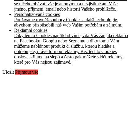
se ničeho obávat, vše je anonymní a nezjistíme ani Vaše
jméno, příjmení, email nebo historii Vašeho prohlížeče.
Personalizovaná cookies
Používáme rovněž soubory Cookies a další technologie,
abychom přizpůsobili náš web Vašim potřebám a zájmům.
Reklamní cookies
Díky těmto Cookies například víme, zda Vás zaujala reklama
na Facebooku, Googlu nebo Seznamu a díky tomu Vám
můžeme nabídnout produkt či službu, kterou hledáte a
potřebujete, právě formou reklamy. Bez těchto Cookies
doslova střílíme na slepo a často pak můžete vidět reklamy,
které pro Vás nejsou zajímavé.
Uložit
Přijmout vše