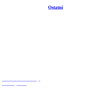
Ostatní
Ochrana osobních údajů
Právní ujednání
Ing. Zdirad Pekárek
certifikovaný realitní makléř
+420 603 280 220