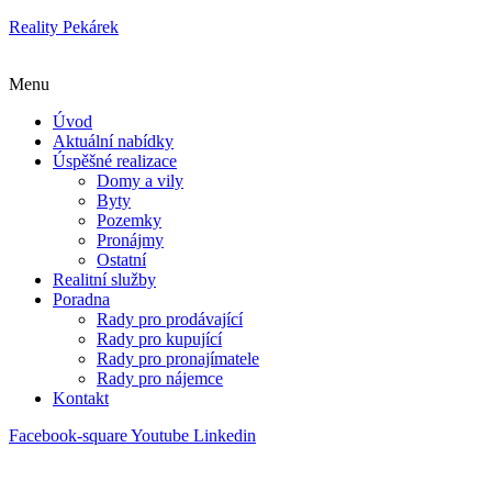
Reality Pekárek
Menu
Úvod
Aktuální nabídky
Úspěšné realizace
Domy a vily
Byty
Pozemky
Pronájmy
Ostatní
Realitní služby
Poradna
Rady pro prodávající
Rady pro kupující
Rady pro pronajímatele
Rady pro nájemce
Kontakt
Facebook-square
Youtube
Linkedin