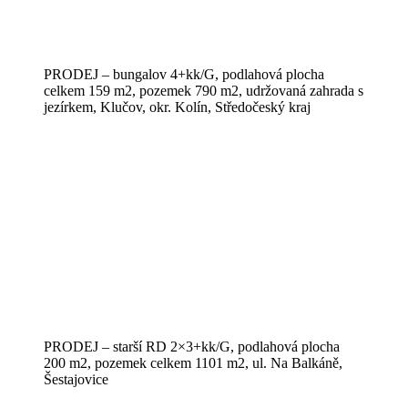
PRODEJ – bungalov 4+kk/G, podlahová plocha
celkem 159 m2, pozemek 790 m2, udržovaná zahrada s
jezírkem, Klučov, okr. Kolín, Středočeský kraj
PRODEJ – starší RD 2×3+kk/G, podlahová plocha
200 m2, pozemek celkem 1101 m2, ul. Na Balkáně,
Šestajovice